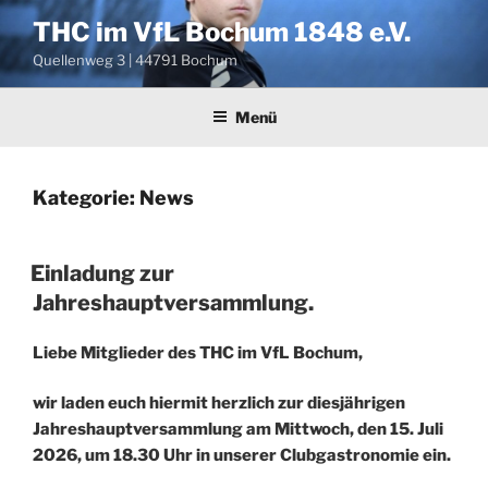
Zum
THC im VfL Bochum 1848 e.V.
Inhalt
Quellenweg 3 | 44791 Bochum
springen
Menü
Kategorie:
News
VERÖFFENTLICHT
Einladung zur
AM
Jahreshauptversammlung.
Liebe Mitglieder des THC im VfL Bochum,
wir laden euch hiermit herzlich zur diesjährigen
Jahreshauptversammlung am
Mittwoch, den 15. Juli
2026
, um
18.30 Uhr
in
unserer Clubgastronomie
ein.