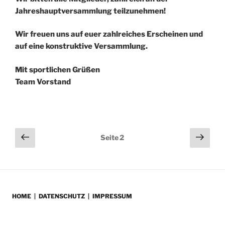
Jahreshauptversammlung teilzunehmen!
Wir freuen uns auf euer zahlreiches Erscheinen und
auf eine konstruktive Versammlung.
Mit sportlichen Grüßen
Team Vorstand
Seitennummerierung
Vorherige
Näch
Seite
2
Seite
Seit
der
Beiträge
HOME
|
DATENSCHUTZ
|
IMPRESSUM