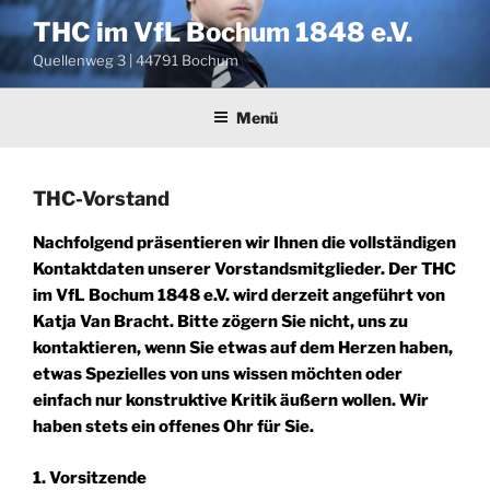
Zum
THC im VfL Bochum 1848 e.V.
Inhalt
Quellenweg 3 | 44791 Bochum
springen
Menü
THC-Vorstand
Nachfolgend präsentieren wir Ihnen die vollständigen
Kontaktdaten unserer Vorstandsmitglieder. Der
THC
im VfL Bochum 1848 e.V.
wird derzeit angeführt von
Katja Van Bracht
. Bitte zögern Sie nicht, uns zu
kontaktieren, wenn Sie etwas auf dem Herzen haben,
etwas Spezielles von uns wissen möchten oder
einfach nur konstruktive Kritik äußern wollen. Wir
haben stets ein offenes Ohr für Sie.
1. Vorsitzende