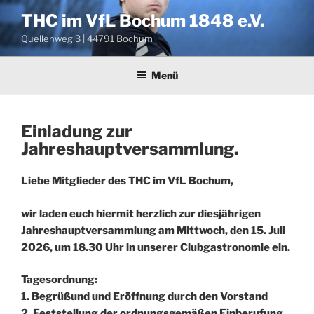
Zum
THC im VfL Bochum 1848 e.V.
Inhalt
Quellenweg 3 | 44791 Bochum
springen
Menü
Einladung zur
VERÖFFENTLICHT
AM
Jahreshauptversammlung.
Liebe Mitglieder des THC im VfL Bochum,
wir laden euch hiermit herzlich zur diesjährigen
Jahreshauptversammlung am
Mittwoch, den 15. Juli
2026
, um
18.30 Uhr
in
unserer Clubgastronomie
ein.
Tagesordnung:
1. Begrüßund und Eröffnung durch den Vorstand
2. Feststellung der ordnungsgemäßen Einberufung